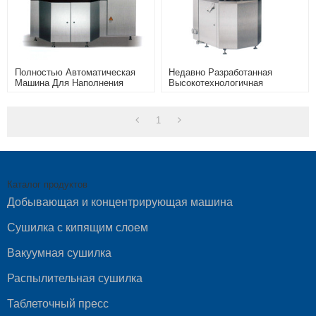
Полностью Автоматическая
Недавно Разработанная
Машина Для Наполнения
Высокотехнологичная
Капсул Нового Поколения
Автоматическая Машина Для
LTFK-3000 Фармацевтическое
Наполнения Капсул LTFK-700
Оборудование
1
Каталог продуктов
Добывающая и концентрирующая машина
Сушилка с кипящим слоем
Вакуумная сушилка
Распылительная сушилка
Таблеточный пресс