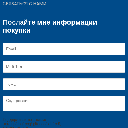
СВЯЗАТЬСЯ С НАМИ
Послайте мне информации
покупки
Поддерживаются только
.rar/.zip/.jpg/.png/.gif/.doc/.xls/.pdf,