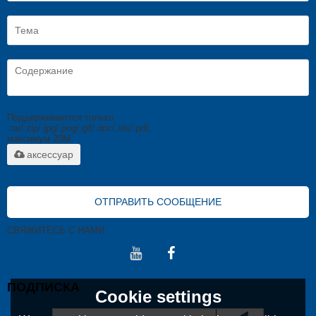
Поддерживаются только
.rar/.zip/.jpg/.png/.gif/.doc/.xls/.pdf,
максимум 20M
аксессуар
ОТПРАВИТЬ СООБЩЕНИЕ
СВЯЖИТЕСЬ С НАМИ
ПОДПИСКА
Cookie settings