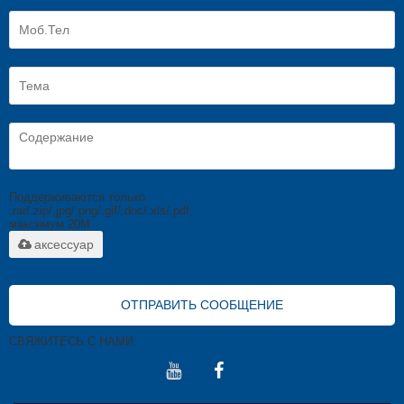
Поддерживаются только
.rar/.zip/.jpg/.png/.gif/.doc/.xls/.pdf,
максимум 20M
аксессуар
ОТПРАВИТЬ СООБЩЕНИЕ
СВЯЖИТЕСЬ С НАМИ