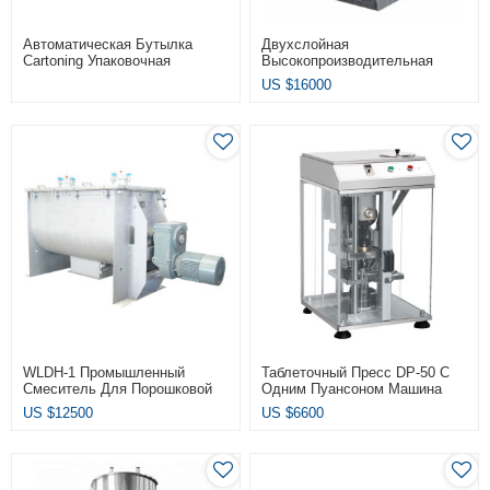
Автоматическая Бутылка
Двухслойная
Cartoning Упаковочная
Высокопроизводительная
Машина Автоматическая Для
Ротационная Таблеточная
US $
16000
Волдыря
Машина ZP-31D
WLDH-1 Промышленный
Таблеточный Пресс DP-50 С
Смеситель Для Порошковой
Одним Пуансоном Машина
Ленты Блендер Для Сухого
Для Прессования Таблеток
US $
12500
US $
6600
Порошка