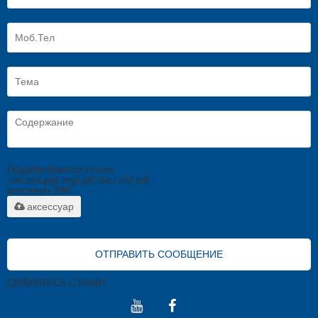
Поддерживаются только
.rar/.zip/.jpg/.png/.gif/.doc/.xls/.pdf,
максимум 20M
аксессуар
ОТПРАВИТЬ СООБЩЕНИЕ
СВЯЖИТЕСЬ С НАМИ