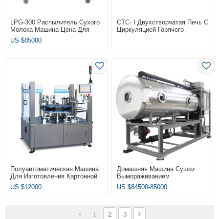
LPG-300 Распылитель Сухого
CTC- I Двухстворчатая Печь С
Молока Машина Цена Для
Циркуляцией Горячего
Извлечения Алюминия
Воздуха Цена
US $
85000
Полуавтоматическая Машина
Домашняя Машина Сушки
Для Изготовления Картонной
Вымораживанием
Коробки ZH-50S
US $
12000
US $
84500-85000
1
2
3