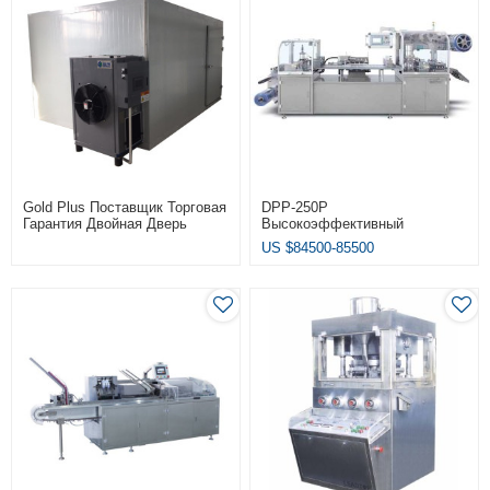
Gold Plus Поставщик Торговая
DPP-250P
Гарантия Двойная Дверь
Высокоэффективный
Стерилизация Горячий Воздух
Автоматический Шприц Для
US $
84500-85500
Циркуляционная Сушильная
Таблеток В Блистерной
Печь
Упаковке