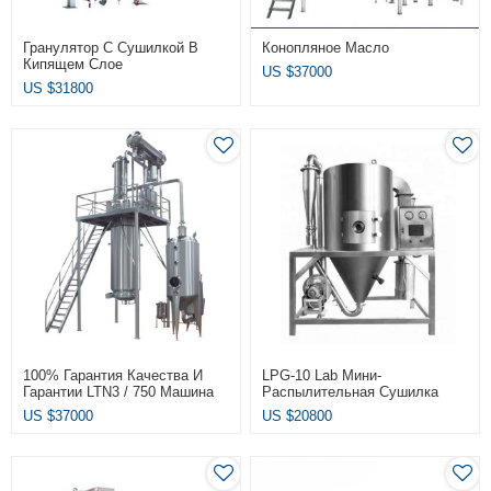
Гранулятор С Сушилкой В
Конопляное Масло
Кипящем Слое
US $
37000
US $
31800
100% Гарантия Качества И
LPG-10 Lab Мини-
Гарантии LTN3 / 750 Машина
Распылительная Сушилка
Для Извлечения И
Для Молочного Порошка
US $
37000
US $
20800
Концентрирования CBD
Растворимого Кофе