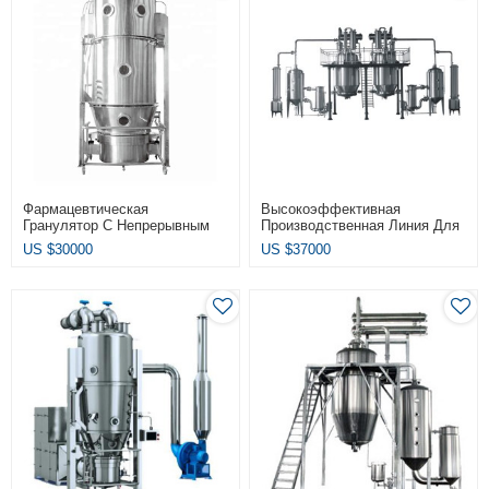
Фармацевтическая
Высокоэффективная
Гранулятор С Непрерывным
Производственная Линия Для
Псевдоожиженным Слоем С
Экстракции И
US $
30000
US $
37000
Сертификатом CE
Концентрирования При Низкой
Температуре LTN-10/4000