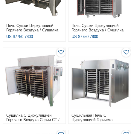
Печь Сушки Циркуляцией
Печь Сушки Циркуляцией
Горячего Воздуха / Сушилка
Горячего Воздуха / Сушилка
Для Фруктов И Овощей На
Для Фруктов И Овощей На
US $
7750-7800
US $
7750-7800
Подносе
Подносе
Сушилка С Циркуляцией
Сушильная Печь С
Горячего Воздуха Серии CT /
Циркуляцией Горячего
Печь Для Стерилизации
Воздуха Серии CT-C Для
Сухим Жаром Цена
Кокосовых Орехов