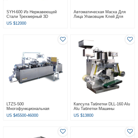
SYH-600 Из Нержавеющей
Автоматическая Маска Для
Стали Трехмерный 3D
Лица Упаковщик Клей Для
Смеситель Для Порошка
Молока Упаковка Картонная
US $
12000
Коробка Маркировка
Упаковочная Машина
LTZS-500
Капсула Таблетки DLL-160 Alu
Многофункциональная
Alu Таблетки Машины
Бумажно-Пластиковая
Упаковки Волдыря
US $
45500-46000
US $
13800
Блистерная Машина
Оборудование